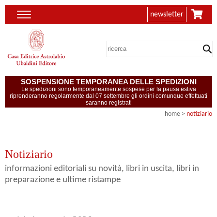
newsletter
SOSPENSIONE TEMPORANEA DELLE SPEDIZIONI
Le spedizioni sono temporaneamente sospese per la pausa estiva
riprenderanno regolarmente dal 07 settembre gli ordini comunque effettuati
saranno registrati
home
>
notiziario
Notiziario
informazioni editoriali su novità, libri in uscita, libri in
preparazione e ultime ristampe