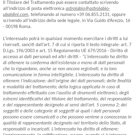
Il Titolare del Trattamento può essere contattato scrivendo
all’indirizzo di posta elettronica
astrolabio@astrolabio-
ubaldini.com
, telefonando al numero +39 06.855.2131, oppure
scrivendo all’indirizzo della sede legale, in Via Guido d’Arezzo, 16
- 00198 Roma.
L’interessato potrà in qualsiasi momento esercitare i diritti a lui
riservati, sanciti dall’art. 7 di cui si riporta il testo integrale: art. 7
D.Lgs. 196/2003 e art. 15 Regolamento UE 679/2016 - Diritto di
accesso ai dati personali ed altri diritti -
“L’interessato ha diritto
di ottenere la conferma dell’esistenza o meno di dati personali
che lo riguardano, anche se non ancora registrati, e la loro
comunicazione in forma intelligibile. L’interessato ha diritto di
ottenere l’indicazione: dell’origine dei dati personali; delle finalità
e modalità del trattamento; della logica applicata in caso di
trattamento effettuato con l’ausilio di strumenti elettronici; degli
estremi identificativi del titolare del trattamento, del responsabile
e del rappresentante designato ai sensi dell’art. 5 comma 2; dei
soggetti o delle categorie di soggetti ai quali i dati personali
possono essere comunicati o che possono venirne a conoscenza in
qualità di rappresentante designato nel territorio dello Stato, di
responsabili o incaricati. L’interessato ha diritto di ottenere: