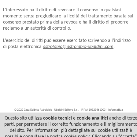
L’interessato ha il diritto di revocare il consenso in qualsiasi
momento senza pregiudicare la liceità del trattamento basata sul
consenso prestato prima della revoca e ha il diritto di proporre
reclamo a un’autorità di controllo.
L’esercizio dei diritti può essere esercitato scrivendo all’indirizzo
di posta elettronica
astrolabio@astrolabio-ubaldini.com
.
© 2022 Casa Editrice Astrolabio - Ubaldini Editore S.r.l. - P.IVA 10323461003 |
Informativa
privacy/cookies
Questo sito utilizza
cookie tecnici
e
cookie analitici
anche di terz
parti, per permettere il corretto funzionamento e il migliorament
del sito. Per informazioni più dettagliate sui cookie utilizzati è
possibile consultare la nostra
cookie policy
.
Cliccando su “Accetta”