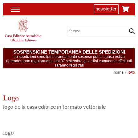
newsletter
SOSPENSIONE TEMPORANEA DELLE SPEDIZIONI
Le spedizioni sono temporaneamente sospese per la pausa estiva
riprenderanno regolarmente dal 07 settembre gli ordini comunque effettuati
saranno registrati
home
>
logo
Logo
logo della casa editrice in formato vettoriale
logo