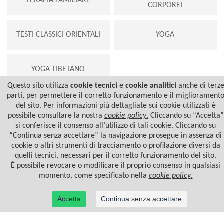
TERAPIA FAMILIARE
CORPOREI
TESTI CLASSICI ORIENTALI
YOGA
YOGA TIBETANO
Questo sito utilizza
cookie tecnici
e
cookie analitici
anche di terz
parti, per permettere il corretto funzionamento e il migliorament
del sito. Per informazioni più dettagliate sui cookie utilizzati è
possibile consultare la nostra
cookie policy
.
Cliccando su “Accetta”
si conferisce il consenso all’utilizzo di tali cookie. Cliccando su
“Continua senza accettare” la navigazione prosegue in assenza di
cookie o altri strumenti di tracciamento o profilazione diversi da
quelli tecnici, necessari per il corretto funzionamento del sito.
È possibile revocare o modificare il proprio consenso in qualsiasi
momento, come specificato nella
cookie policy
.
© 2022 Casa Editrice Astrolabio - Ubaldini Editore S.r.l. - P.IVA 10323461003 |
Informativa
privacy/cookies
Accetta
Continua senza accettare