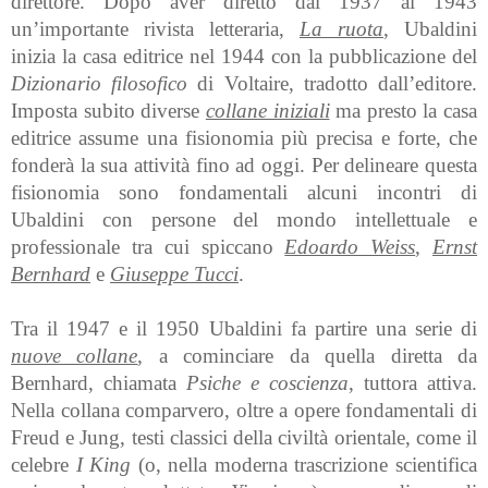
direttore. Dopo aver diretto dal 1937 al 1943
un’importante rivista letteraria,
La ruota
, Ubaldini
inizia la casa editrice nel 1944 con la pubblicazione del
Dizionario filosofico
di Voltaire, tradotto dall’editore.
Imposta subito diverse
collane iniziali
ma presto la casa
editrice assume una fisionomia più precisa e forte, che
fonderà la sua attività fino ad oggi. Per delineare questa
fisionomia sono fondamentali alcuni incontri di
Ubaldini con persone del mondo intellettuale e
professionale tra cui spiccano
Edoardo Weiss
,
Ernst
Bernhard
e
Giuseppe Tucci
.
Tra il 1947 e il 1950 Ubaldini fa partire una serie di
nuove collane
, a cominciare da quella diretta da
Bernhard, chiamata
Psiche e coscienza
, tuttora attiva.
Nella collana comparvero, oltre a opere fondamentali di
Freud e Jung, testi classici della civiltà orientale, come il
celebre
I King
(o, nella moderna trascrizione scientifica