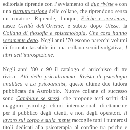
editoriale riprende con l’avviamento di
due riviste
e con
una
ristrutturazione
delle collane, che riprendono senza
un curatore. Riprende, dunque,
Psiche e coscienza
;
nasce
Civiltà dell’Oriente
, e subito dopo
Ulisse
, la
Collana di filosofia e epistemologia
,
Che cosa hanno
veramente detto
. Negli anni ’70 escono parecchi volumi
di formato tascabile in una collana semidivulgativa,
I
libri dell’introspezione
.
Negli anni ’80 e 90 il catalogo si arricchisce di tre
riviste:
Atti dello psicodramma
,
Rivista di psicologia
analitica
e
La psicoanalisi
, queste ultime due tuttora
pubblicata da Astrolabio. Nuove collane di successo
sono
Cambiare se stessi
, che propone testi scritti dai
maggiori psicologi clinici internazionali direttamente
per il pubblico degli utenti, e non degli operatori.
Il
lavoro sul corpo e sulla mente
raccoglie tutti i numerosi
titoli dedicati alla psicoterapia al confine tra psiche e