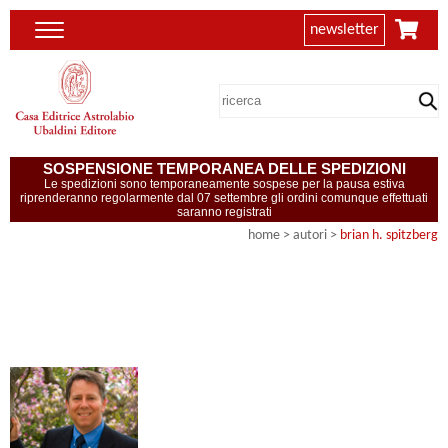
newsletter
SOSPENSIONE TEMPORANEA DELLE SPEDIZIONI
Le spedizioni sono temporaneamente sospese per la pausa estiva
riprenderanno regolarmente dal 07 settembre gli ordini comunque effettuati
saranno registrati
home
>
autori
>
brian h. spitzberg