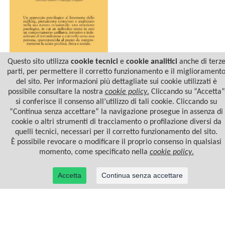
Questo sito utilizza
cookie tecnici
e
cookie analitici
anche di terz
parti, per permettere il corretto funzionamento e il migliorament
del sito. Per informazioni più dettagliate sui cookie utilizzati è
ATTRAZIONE,
OSSESSIONE E STALKING
possibile consultare la nostra
cookie policy
.
Cliccando su “Accetta”
si conferisce il consenso all’utilizzo di tali cookie. Cliccando su
“Continua senza accettare” la navigazione prosegue in assenza di
cookie o altri strumenti di tracciamento o profilazione diversi da
quelli tecnici, necessari per il corretto funzionamento del sito.
È possibile revocare o modificare il proprio consenso in qualsiasi
momento, come specificato nella
cookie policy
.
Accetta
Continua senza accettare
© 2022 Casa Editrice Astrolabio - Ubaldini Editore S.r.l. - P.IVA 10323461003 |
Informativa
privacy/cookies