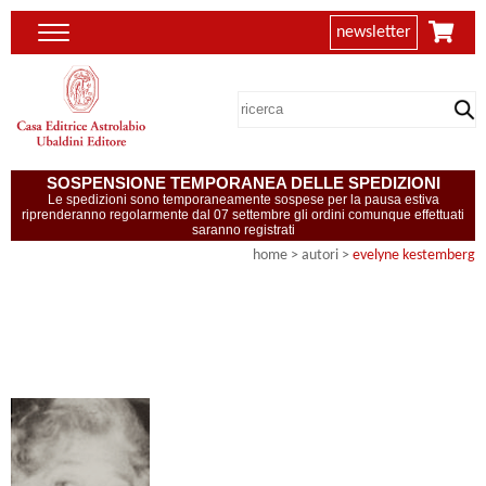
newsletter
SOSPENSIONE TEMPORANEA DELLE SPEDIZIONI
Le spedizioni sono temporaneamente sospese per la pausa estiva
riprenderanno regolarmente dal 07 settembre gli ordini comunque effettuati
saranno registrati
home
>
autori
>
evelyne kestemberg