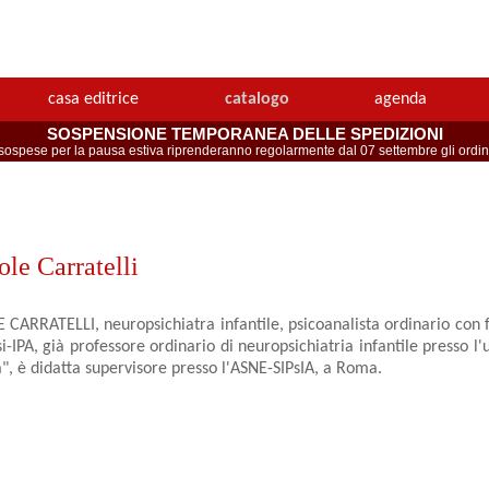
casa editrice
catalogo
agenda
SOSPENSIONE TEMPORANEA DELLE SPEDIZIONI
spese per la pausa estiva riprenderanno regolarmente dal 07 settembre gli ordini 
ole Carratelli
CARRATELLI, neuropsichiatra infantile, psicoanalista ordinario con f
si-IPA, già professore ordinario di neuropsichiatria infantile presso l
", è didatta supervisore presso l'ASNE-SIPsIA, a Roma.