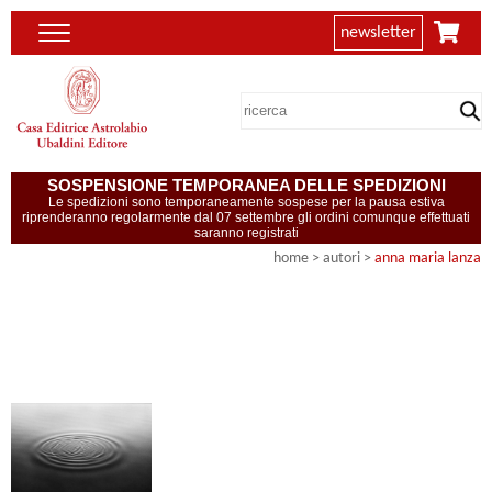
newsletter
SOSPENSIONE TEMPORANEA DELLE SPEDIZIONI
Le spedizioni sono temporaneamente sospese per la pausa estiva
riprenderanno regolarmente dal 07 settembre gli ordini comunque effettuati
saranno registrati
home
>
autori
>
anna maria lanza