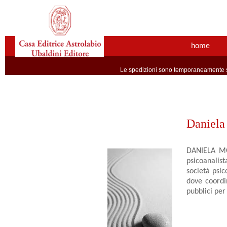
home
Le spedizioni sono temporaneamente so
Daniela
DANIELA MON
psicoanalis
società psic
dove coordi
pubblici per