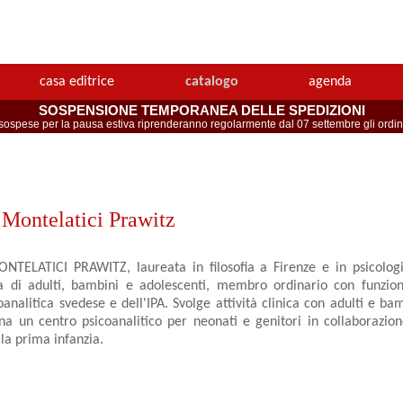
casa editrice
catalogo
agenda
SOSPENSIONE TEMPORANEA DELLE SPEDIZIONI
spese per la pausa estiva riprenderanno regolarmente dal 07 settembre gli ordini 
 Montelatici Prawitz
TELATICI PRAWITZ, laureata in filosofia a Firenze e in psicolog
ta di adulti, bambini e adolescenti, membro ordinario con funzion
oanalitica svedese e dell'IPA. Svolge attività clinica con adulti e b
na un centro psicoanalitico per neonati e genitori in collaborazion
 la prima infanzia.