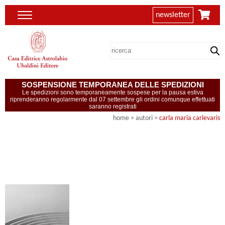
newsletter
SOSPENSIONE TEMPORANEA DELLE SPEDIZIONI
Le spedizioni sono temporaneamente sospese per la pausa estiva
riprenderanno regolarmente dal 07 settembre gli ordini comunque effettuati
saranno registrati
home
>
autori
>
carla maria carlevaris