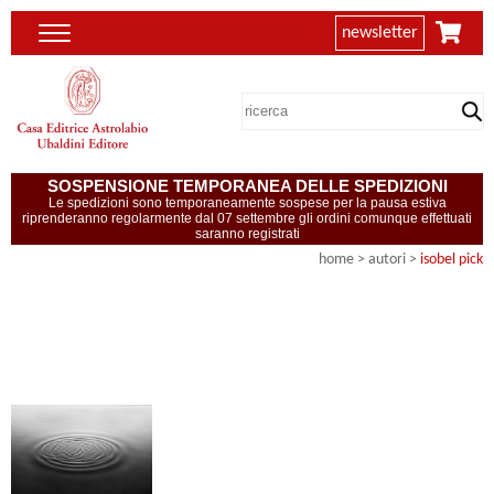
newsletter
SOSPENSIONE TEMPORANEA DELLE SPEDIZIONI
Le spedizioni sono temporaneamente sospese per la pausa estiva
riprenderanno regolarmente dal 07 settembre gli ordini comunque effettuati
saranno registrati
home
>
autori
>
isobel pick