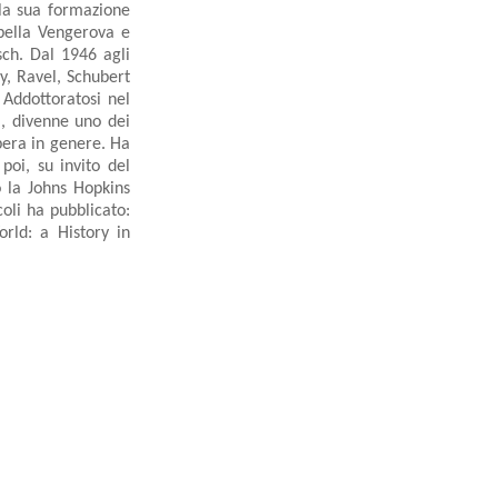
 la sua formazione
abella Vengerova e
ch. Dal 1946 agli
sy, Ravel, Schubert
 Addottoratosi nel
a, divenne uno dei
opera in genere. Ha
poi, su invito del
o la Johns Hopkins
oli ha pubblicato:
rld: a History in
.