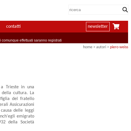
contatti
newsletter
comunque effettuati saranno registrati
home
>
autori
>
piero weiss
a Tri­este in una
della cultura. La
iglia del fratello
erali Assicurazioni
 causa delle leggi
anch'egli emigrato
932 della Società