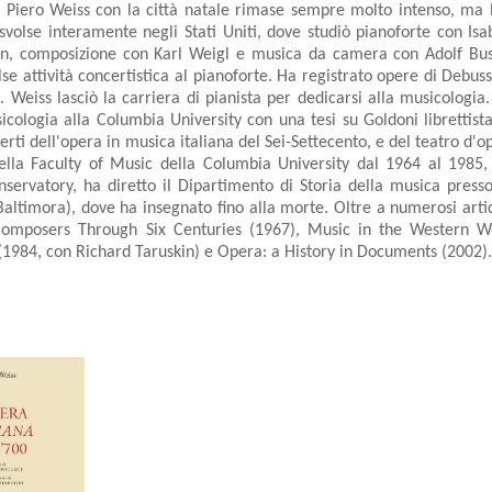
i Piero Weiss con la città natale rimase sempre molto intenso, ma
svolse interamente negli Stati Uniti, dove studiò pianoforte con Is
in, composizione con Karl Weigl e musica da camera con Adolf Bus
lse attività concertistica al pianoforte. Ha registrato opere di Debus
Weiss lasciò la carriera di pianista per dedicarsi alla musicologia.
cologia alla Columbia University con una tesi su Goldoni librettist
rti dell'opera in musica italiana del Sei-Settecento, e del teatro d'
ella Faculty of Music della Columbia University dal 1964 al 1985, 
servatory, ha diretto il Dipartimento di Storia della musica press
Baltimora), dove ha insegnato fino alla morte. Oltre a numerosi artic
Composers Through Six Centuries (1967), Music in the Western Wo
1984, con Richard Taruskin) e Opera: a History in Documents (2002)