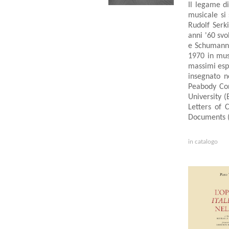
Il legame d
musicale si 
Rudolf Serk
anni '60 svo
e Schumann. 
1970 in musi
massimi espe
insegnato n
Peabody Con
University (
Letters of 
Documents (
in catalogo