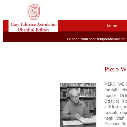
home
Le spedizioni sono temporaneamente so
Piero W
PIERO WEISS
famiglia eb
madre, Orten
Ottavio). Il
a Tri­este, 
razziali, d
negli Stati
Psicoanalitic