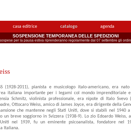
casa editrice
catalogo
agenda
SOSPENSIONE TEMPORANEA DELLE SPEDIZIONI
spese per la pausa estiva riprenderanno regolarmente dal 07 settembre gli ordini 
eiss
 (1928-2011), pianista e musicologo italo-americano, era nato 
rea italiana importante per i legami col mondo imprenditoriale e 
sia Schmitz, violinista professionale, era nipote di Italo Svevo (f
 padre, Ottocaro Weiss, amico di James Joyce, era dirigente della Gen
mansione che mantenne negli Stati Uniti, dove si stabilì nel 1940 a
opo un breve soggiorno in Svizzera (1938-9). Lo zio Edoardo Weiss, 
 Uniti nel 1939, fu un eminente psicoanalista, fondatore nel 1
a Italiana.