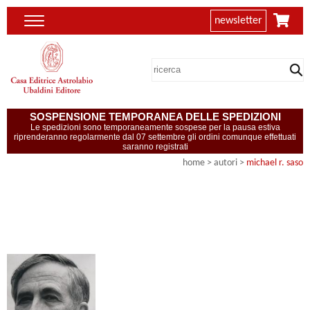
newsletter
SOSPENSIONE TEMPORANEA DELLE SPEDIZIONI
Le spedizioni sono temporaneamente sospese per la pausa estiva
riprenderanno regolarmente dal 07 settembre gli ordini comunque effettuati
saranno registrati
home
>
autori
>
michael r. saso