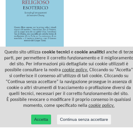
Questo sito utilizza
cookie tecnici
e
cookie analitici
anche di terz
parti, per permettere il corretto funzionamento e il migliorament
del sito. Per informazioni più dettagliate sui cookie utilizzati è
IL TAOISMO RELIGIOSO
ESOTERICO
possibile consultare la nostra
cookie policy
.
Cliccando su “Accetta”
si conferisce il consenso all’utilizzo di tali cookie. Cliccando su
“Continua senza accettare” la navigazione prosegue in assenza di
cookie o altri strumenti di tracciamento o profilazione diversi da
quelli tecnici, necessari per il corretto funzionamento del sito.
È possibile revocare o modificare il proprio consenso in qualsiasi
momento, come specificato nella
cookie policy
.
Accetta
Continua senza accettare
© 2022 Casa Editrice Astrolabio - Ubaldini Editore S.r.l. - P.IVA 10323461003 |
Informativa