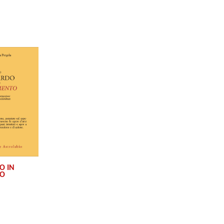
O IN
TO