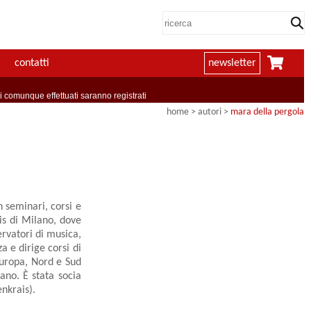
contatti
newsletter
comunque effettuati saranno registrati
home
>
autori
>
mara della pergola
 seminari, corsi e
ais di Milano, dove
rvatori di musica,
a e dirige corsi di
Europa, Nord e Sud
ano. È stata socia
nkrais).