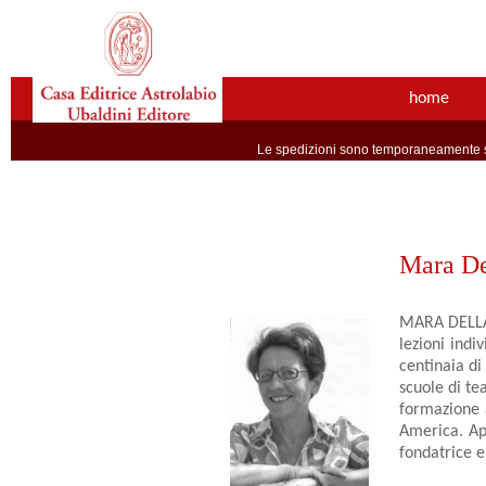
home
Le spedizioni sono temporaneamente so
Mara De
MARA DELLA 
lezioni indi
centinaia di
scuole di te
formazione 
America. App
fondatrice e