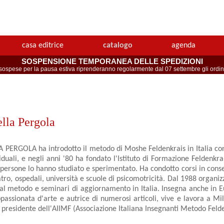
casa editrice
catalogo
agenda
SOSPENSIONE TEMPORANEA DELLE SPEDIZIONI
spese per la pausa estiva riprenderanno regolarmente dal 07 settembre gli ordini 
lla Pergola
PERGOLA ha introdotto il metodo di Moshe Feldenkrais in Italia con
viduali, e negli anni '80 ha fondato l'Istituto di Formazione Feldenkr
 persone lo hanno studiato e sperimentato. Ha condotto corsi in conse
atro, ospedali, università e scuole di psicomotricità. Dal 1988 organizz
al metodo e seminari di aggiornamento in Italia. Insegna anche in 
assionata d'arte e autrice di numerosi articoli, vive e lavora a Mil
 presidente dell'AIIMF (Associazione Italiana Insegnanti Metodo Felde