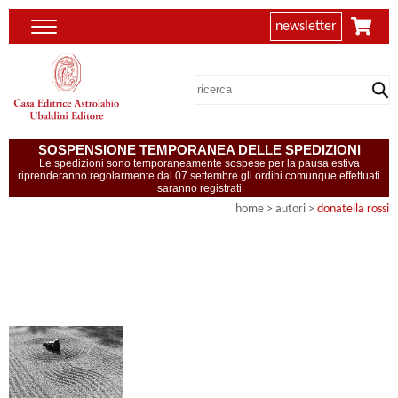
newsletter
SOSPENSIONE TEMPORANEA DELLE SPEDIZIONI
Le spedizioni sono temporaneamente sospese per la pausa estiva
riprenderanno regolarmente dal 07 settembre gli ordini comunque effettuati
saranno registrati
home
>
autori
>
donatella rossi