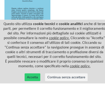
Questo sito utilizza
cookie tecnici
e
cookie analitici
anche di terz
parti, per permettere il corretto funzionamento e il migliorament
del sito. Per informazioni più dettagliate sui cookie utilizzati è
possibile consultare la nostra
cookie policy
.
Cliccando su “Accetta”
FILI DI SETA
si conferisce il consenso all’utilizzo di tali cookie. Cliccando su
“Continua senza accettare” la navigazione prosegue in assenza di
cookie o altri strumenti di tracciamento o profilazione diversi da
quelli tecnici, necessari per il corretto funzionamento del sito.
È possibile revocare o modificare il proprio consenso in qualsiasi
momento, come specificato nella
cookie policy
.
Accetta
Continua senza accettare
© 2022 Casa Editrice Astrolabio - Ubaldini Editore S.r.l. - P.IVA 10323461003 |
Informativa
privacy/cookies