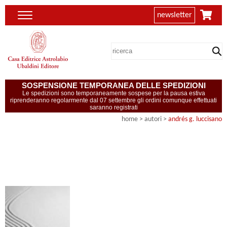
newsletter
SOSPENSIONE TEMPORANEA DELLE SPEDIZIONI
Le spedizioni sono temporaneamente sospese per la pausa estiva
riprenderanno regolarmente dal 07 settembre gli ordini comunque effettuati
saranno registrati
home
>
autori
>
andrés g. luccisano