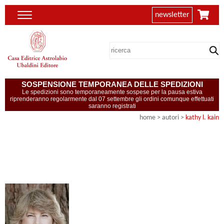
newsletter
SOSPENSIONE TEMPORANEA DELLE SPEDIZIONI
Le spedizioni sono temporaneamente sospese per la pausa estiva
riprenderanno regolarmente dal 07 settembre gli ordini comunque effettuati
saranno registrati
home
>
autori
>
kathy l. kain