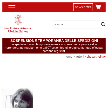
newsletter
SOSPENSIONE TEMPORANEA DELLE SPEDIZIONI
Le spedizioni sono temporaneamente sospese per la pausa estiva
riprenderanno regolarmente dal 07 settembre gli ordini comunque effettuati
saranno registrati
home
>
autori
>
chava shelhav