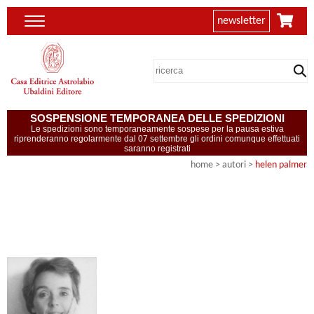
newsletter
SOSPENSIONE TEMPORANEA DELLE SPEDIZIONI
Le spedizioni sono temporaneamente sospese per la pausa estiva
riprenderanno regolarmente dal 07 settembre gli ordini comunque effettuati
saranno registrati
home
>
autori
>
helen palmer