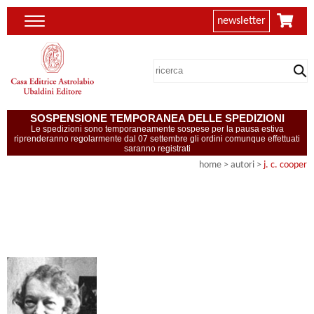
newsletter
SOSPENSIONE TEMPORANEA DELLE SPEDIZIONI
Le spedizioni sono temporaneamente sospese per la pausa estiva
riprenderanno regolarmente dal 07 settembre gli ordini comunque effettuati
saranno registrati
home
>
autori
>
j. c. cooper