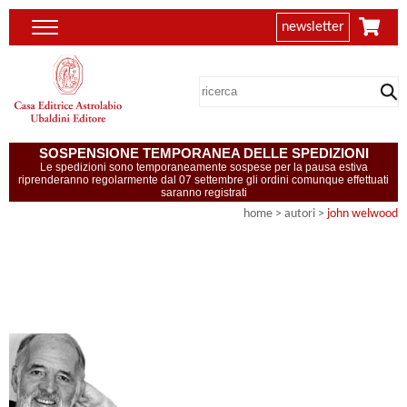
newsletter
SOSPENSIONE TEMPORANEA DELLE SPEDIZIONI
Le spedizioni sono temporaneamente sospese per la pausa estiva
riprenderanno regolarmente dal 07 settembre gli ordini comunque effettuati
saranno registrati
home
>
autori
>
john welwood