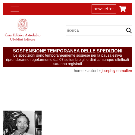
newsletter
SOSPENSIONE TEMPORANEA DELLE SPEDIZIONI
Le spedizioni sono temporaneamente sospese per la pausa estiva
riprenderanno regolarmente dal 07 settembre gli ordini comunque effettuati
saranno registrati
home
>
autori
>
joseph glenmullen