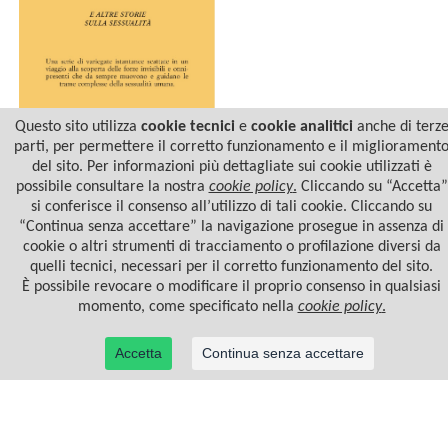
Questo sito utilizza
cookie tecnici
e
cookie analitici
anche di terz
parti, per permettere il corretto funzionamento e il migliorament
del sito. Per informazioni più dettagliate sui cookie utilizzati è
IL TORMENTO DEL
PORNOFILO
possibile consultare la nostra
cookie policy
.
Cliccando su “Accetta”
si conferisce il consenso all’utilizzo di tali cookie. Cliccando su
“Continua senza accettare” la navigazione prosegue in assenza di
cookie o altri strumenti di tracciamento o profilazione diversi da
quelli tecnici, necessari per il corretto funzionamento del sito.
È possibile revocare o modificare il proprio consenso in qualsiasi
momento, come specificato nella
cookie policy
.
Accetta
Continua senza accettare
© 2022 Casa Editrice Astrolabio - Ubaldini Editore S.r.l. - P.IVA 10323461003 |
Informativa
privacy/cookies