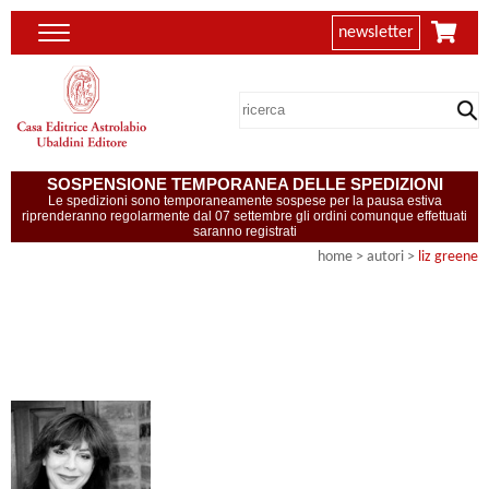
newsletter
SOSPENSIONE TEMPORANEA DELLE SPEDIZIONI
Le spedizioni sono temporaneamente sospese per la pausa estiva
riprenderanno regolarmente dal 07 settembre gli ordini comunque effettuati
saranno registrati
home
>
autori
>
liz greene