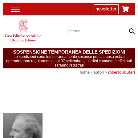
newsletter
SOSPENSIONE TEMPORANEA DELLE SPEDIZIONI
Le spedizioni sono temporaneamente sospese per la pausa estiva
riprenderanno regolarmente dal 07 settembre gli ordini comunque effettuati
saranno registrati
home
>
autori
>
roberto sicuteri