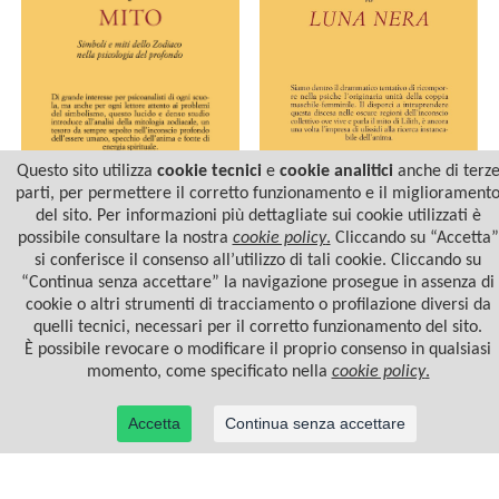
Questo sito utilizza
cookie tecnici
e
cookie analitici
anche di terz
parti, per permettere il corretto funzionamento e il migliorament
del sito. Per informazioni più dettagliate sui cookie utilizzati è
ASTROLOGIA E MITO
LILITH - LA LUNA NERA
possibile consultare la nostra
cookie policy
.
Cliccando su “Accetta”
si conferisce il consenso all’utilizzo di tali cookie. Cliccando su
“Continua senza accettare” la navigazione prosegue in assenza di
cookie o altri strumenti di tracciamento o profilazione diversi da
quelli tecnici, necessari per il corretto funzionamento del sito.
È possibile revocare o modificare il proprio consenso in qualsiasi
momento, come specificato nella
cookie policy
.
Accetta
Continua senza accettare
© 2022 Casa Editrice Astrolabio - Ubaldini Editore S.r.l. - P.IVA 10323461003 |
Informativa
privacy/cookies