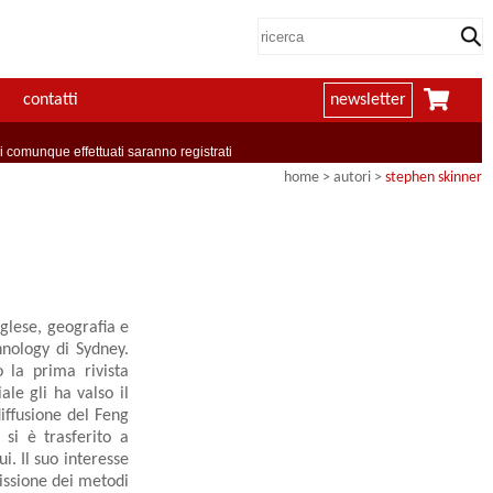
contatti
newsletter
comunque effettuati saranno registrati
home
>
autori
>
stephen skinner
nglese, geografia e
hnology di Sydney.
 la prima rivista
le gli ha valso il
iffusione del Feng
 si è trasferito a
i. Il suo interesse
missione dei metodi