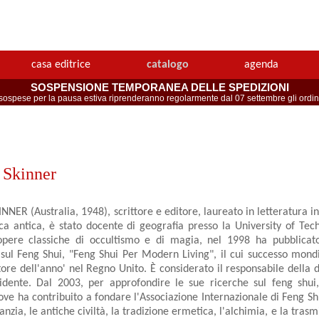
casa editrice
catalogo
agenda
SOSPENSIONE TEMPORANEA DELLE SPEDIZIONI
spese per la pausa estiva riprenderanno regolarmente dal 07 settembre gli ordini 
 Skinner
NER (Australia, 1948), scrittore e editore, laureato in letteratura i
eca antica, è stato docente di geografia presso la University of Tec
opere classiche di occultismo e di magia, nel 1998 ha pubblicato
sul Feng Shui, "Feng Shui Per Modern Living", il cui successo mondia
ore dell'anno' nel Regno Unito. È considerato il responsabile della d
idente. Dal 2003, per approfondire le sue ricerche sul feng shui,
ve ha contribuito a fondare l'Associazione Internazionale di Feng Shu
nzia, le antiche civiltà, la tradizione ermetica, l'alchimia, e la tras