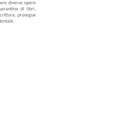
vere diverse opere
rantina di libri,
scrittura, prosegue
dentale.