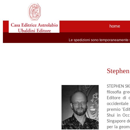
home
Le spedizioni sono temporaneamente so
Stephen
STEPHEN SKIN
filosofia gr
Editore di 
occidentale 
premio 'Edit
Shui in Occ
Singapore do
per la geoma