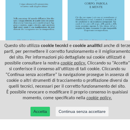
Questo sito utilizza
cookie tecnici
e
cookie analitici
anche di terz
parti, per permettere il corretto funzionamento e il migliorament
GUARIRE CON LA FORMA,
GLI YOGA TIBETANI DI
del sito. Per informazioni più dettagliate sui cookie utilizzati è
L'ENERGIA E LA LUCE
CORPO, PAROLA E MENTE
possibile consultare la nostra
cookie policy
.
Cliccando su “Accetta”
si conferisce il consenso all’utilizzo di tali cookie. Cliccando su
“Continua senza accettare” la navigazione prosegue in assenza di
cookie o altri strumenti di tracciamento o profilazione diversi da
quelli tecnici, necessari per il corretto funzionamento del sito.
È possibile revocare o modificare il proprio consenso in qualsiasi
momento, come specificato nella
cookie policy
.
Accetta
Continua senza accettare
© 2022 Casa Editrice Astrolabio - Ubaldini Editore S.r.l. - P.IVA 10323461003 |
Informativa
privacy/cookies