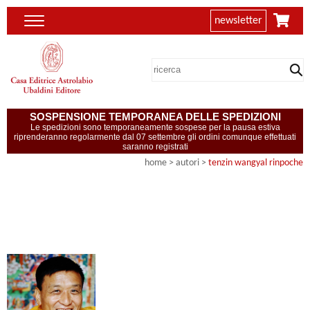
newsletter
SOSPENSIONE TEMPORANEA DELLE SPEDIZIONI
Le spedizioni sono temporaneamente sospese per la pausa estiva
riprenderanno regolarmente dal 07 settembre gli ordini comunque effettuati
saranno registrati
home
>
autori
>
tenzin wangyal rinpoche