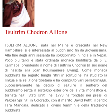
Tsultrim Chodron Allione
TSULTRIM ALLIONE, nata nel Maine e cresciuta nel New
Hampshire, si è interessata al buddhismo fin da giovanissima.
Alla fine degli anni sessanta ha soggiornato in India e in Nepal.
Poco più tardi è stata ordinata monaca buddhista da S. S.
Karmapa, prendendo il nome di Tsultrim Chodron (il suo nome
di nascita era Joan Rousmaniere Ewing). Come monaca
buddhista ha seguito lunghi ritiri in solitudine, ha studiato la
lingua e la religione tibetana e ha compiuto vari pellegrinaggi.
Successivamente ha deciso di seguire il sentiero del
buddhismo senza il sostegno esteriore della vita monastica e,
tornata negli Stati Uniti, nel 1993 ha fondato nei pressi di
Pagosa Spring, in Colorado, con il marito David Petit, il centro
Tara Mandala, dedicato al divino femminile della tradizione
buddhista.