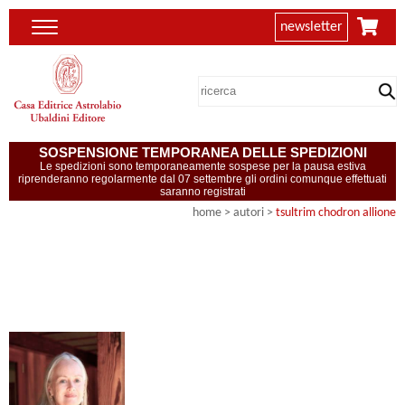
newsletter
SOSPENSIONE TEMPORANEA DELLE SPEDIZIONI
Le spedizioni sono temporaneamente sospese per la pausa estiva
riprenderanno regolarmente dal 07 settembre gli ordini comunque effettuati
saranno registrati
home
>
autori
>
tsultrim chodron allione