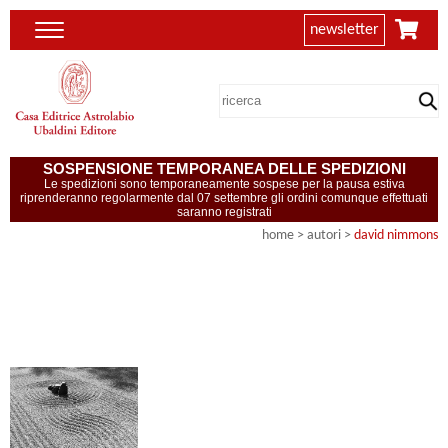
newsletter
SOSPENSIONE TEMPORANEA DELLE SPEDIZIONI
Le spedizioni sono temporaneamente sospese per la pausa estiva
riprenderanno regolarmente dal 07 settembre gli ordini comunque effettuati
saranno registrati
home
>
autori
>
david nimmons