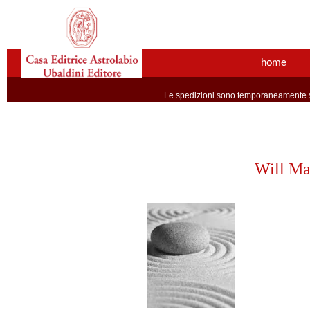
home
Le spedizioni sono temporaneamente so
Will Ma