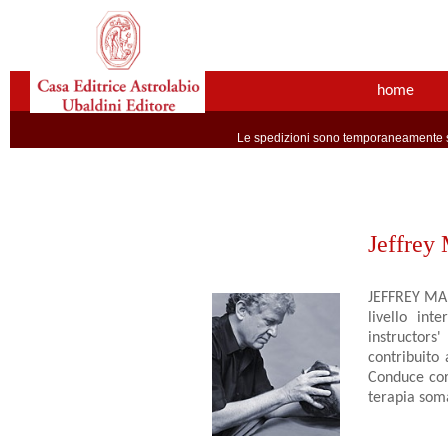
home
Le spedizioni sono temporaneamente so
Jeffrey
JEFFREY MAIT
livello int
instructors
contribuito
Conduce cors
terapia soma