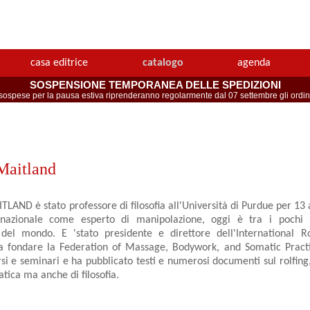
casa editrice
catalogo
agenda
SOSPENSIONE TEMPORANEA DELLE SPEDIZIONI
spese per la pausa estiva riprenderanno regolarmente dal 07 settembre gli ordini 
 Maitland
LAND è stato professore di filosofia all'Università di Purdue per 13 
ernazionale come esperto di manipolazione, oggi è tra i pochi 
' del mondo. E 'stato presidente e direttore dell'International R
 a fondare la Federation of Massage, Bodywork, and Somatic Practi
i e seminari e ha pubblicato testi e numerosi documenti sul rolfing, 
tica ma anche di filosofia.