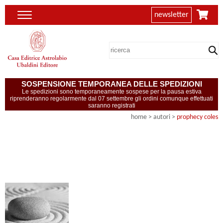
newsletter
SOSPENSIONE TEMPORANEA DELLE SPEDIZIONI
Le spedizioni sono temporaneamente sospese per la pausa estiva
riprenderanno regolarmente dal 07 settembre gli ordini comunque effettuati
saranno registrati
home
>
autori
>
prophecy coles