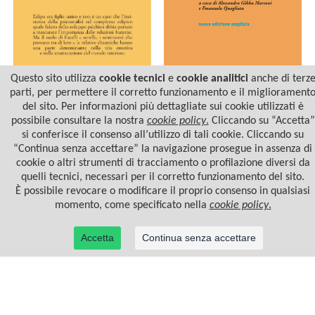
Questo sito utilizza
cookie tecnici
e
cookie analitici
anche di terz
parti, per permettere il corretto funzionamento e il migliorament
del sito. Per informazioni più dettagliate sui cookie utilizzati è
LE RELAZIONI FRATERNE
FRATELLI E GEMELLI
possibile consultare la nostra
cookie policy
.
Cliccando su “Accetta”
NELLA PSICOANALISI
si conferisce il consenso all’utilizzo di tali cookie. Cliccando su
“Continua senza accettare” la navigazione prosegue in assenza di
cookie o altri strumenti di tracciamento o profilazione diversi da
quelli tecnici, necessari per il corretto funzionamento del sito.
È possibile revocare o modificare il proprio consenso in qualsiasi
momento, come specificato nella
cookie policy
.
Accetta
Continua senza accettare
© 2022 Casa Editrice Astrolabio - Ubaldini Editore S.r.l. - P.IVA 10323461003 |
Informativa
privacy/cookies