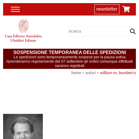
newsletter
SOSPENSIONE TEMPORANEA DELLE SPEDIZIONI
Le spedizioni sono temporaneamente sospese per la pausa estiva
riprenderanno regolarmente dal 07 settembre gli ordini comunque effettuati
saranno registrati
home
>
autori
>
william m. bumberry