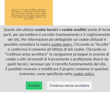
Questo sito utilizza
cookie tecnici
e
cookie analitici
anche di terz
parti, per permettere il corretto funzionamento e il migliorament
del sito. Per informazioni più dettagliate sui cookie utilizzati è
DANZANDO CON LA
FAMIGLIA
possibile consultare la nostra
cookie policy
.
Cliccando su “Accetta”
si conferisce il consenso all’utilizzo di tali cookie. Cliccando su
“Continua senza accettare” la navigazione prosegue in assenza di
cookie o altri strumenti di tracciamento o profilazione diversi da
quelli tecnici, necessari per il corretto funzionamento del sito.
È possibile revocare o modificare il proprio consenso in qualsiasi
momento, come specificato nella
cookie policy
.
Accetta
Continua senza accettare
© 2022 Casa Editrice Astrolabio - Ubaldini Editore S.r.l. - P.IVA 10323461003 |
Informativa
privacy/cookies