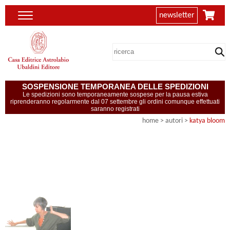
newsletter
SOSPENSIONE TEMPORANEA DELLE SPEDIZIONI
Le spedizioni sono temporaneamente sospese per la pausa estiva
riprenderanno regolarmente dal 07 settembre gli ordini comunque effettuati
saranno registrati
home
>
autori
>
katya bloom