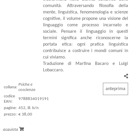
comunità. Attraversando filosofia della
mente, linguistica, fenomenologia e scienze
cognitive, il volume propone una visione del
linguaggio come processo incarnato e
sociale. Pensare il linguaggio in questi
termini significa anche riconoscerne la
portata etica: ogni pratica linguistica
contribuisce a costruire i mondi comuni in
cui viviamo.
Traduzione di Martina Bacaro e Luigi
Lobaccaro.
Psiche e
collana:
anteprima
coscienza
codice
9788834019191
EAN:
pagine:
452, ill. b/n
prezzo:
€ 38,00
acquista