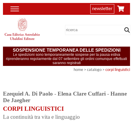
newsletter
SOSPENSIONE TEMPORANEA DELLE SPEDIZIONI
Le spedizioni sono temporaneamente sospese per la pausa estiva
riprenderanno regolarmente dal 07 settembre gli ordini comunque effettuati
saranno registrati
home
> catalogo >
corpi linguistici
Ezequiel A. Di Paolo
-
Elena Clare Cuffari
-
Hanne
De Jaegher
CORPI LINGUISTICI
La continuità tra vita e linguaggio