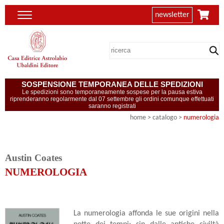
newsletter
SOSPENSIONE TEMPORANEA DELLE SPEDIZIONI
Le spedizioni sono temporaneamente sospese per la pausa estiva
riprenderanno regolarmente dal 07 settembre gli ordini comunque effettuati
saranno registrati
home
> catalogo >
numerologia
Austin Coates
NUMEROLOGIA
La numerologia affonda le sue origini nella