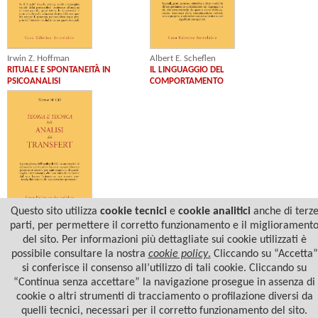
Albert E. Scheflen
Irwin Z. Hoffman
IL LINGUAGGIO DEL
RITUALE E SPONTANEITÀ IN
COMPORTAMENTO
PSICOANALISI
Questo sito utilizza
cookie tecnici
e
cookie analitici
anche di terz
Merton M. Gill
parti, per permettere il corretto funzionamento e il migliorament
TEORIA E TECNICA DELL'ANALISI DEL
del sito. Per informazioni più dettagliate sui cookie utilizzati è
TRANSFERT
possibile consultare la nostra
cookie policy
.
Cliccando su “Accetta”
si conferisce il consenso all’utilizzo di tali cookie. Cliccando su
“Continua senza accettare” la navigazione prosegue in assenza di
cookie o altri strumenti di tracciamento o profilazione diversi da
quelli tecnici, necessari per il corretto funzionamento del sito.