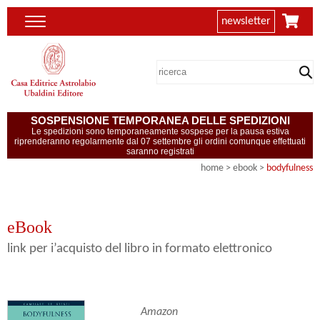
newsletter
SOSPENSIONE TEMPORANEA DELLE SPEDIZIONI
Le spedizioni sono temporaneamente sospese per la pausa estiva
riprenderanno regolarmente dal 07 settembre gli ordini comunque effettuati
saranno registrati
home
>
ebook
>
bodyfulness
eBook
link per i’acquisto del libro in formato elettronico
Amazon