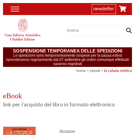
newsletter
SOSPENSIONE TEMPORANEA DELLE SPEDIZIONI
Le spedizioni sono temporaneamente sospese per la pausa estiva
riprenderanno regolarmente dal 07 settembre gli ordini comunque effettuati
saranno registrati
home
>
ebook
>
la cabala mistica
eBook
link per i’acquisto del libro in formato elettronico
Amazon