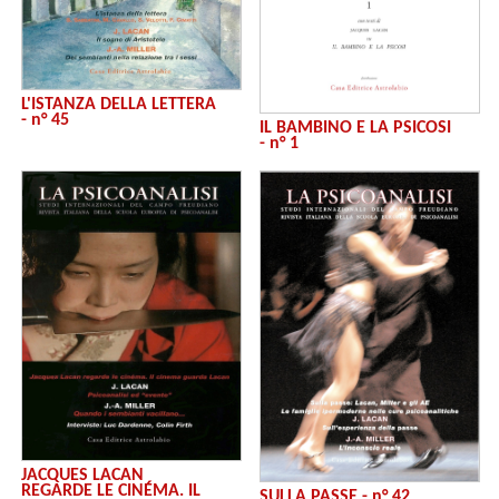
L'ISTANZA DELLA LETTERA
- n° 45
IL BAMBINO E LA PSICOSI
- n° 1
JACQUES LACAN
REGARDE LE CINÉMA. IL
SULLA PASSE - n° 42