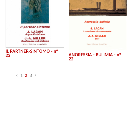
IL PARTNER-SINTOMO - n°
ANORESSIA - BULIMIA - n°
23
22
›
‹
1
2
3