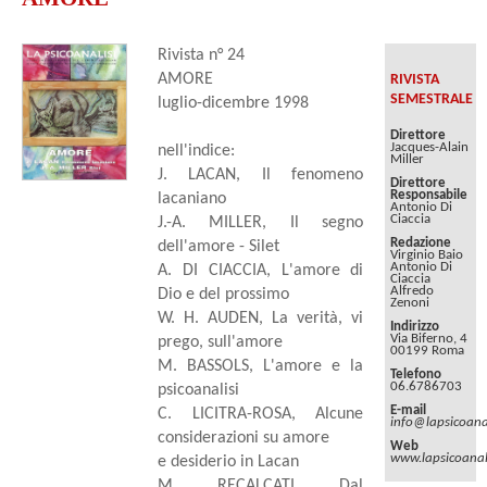
Rivista n° 24
AMORE
RIVISTA
SEMESTRALE
luglio-dicembre 1998
Direttore
Jacques-Alain
nell'indice:
Miller
J. LACAN, Il fenomeno
Direttore
Responsabile
lacaniano
Antonio Di
Ciaccia
J.-A. MILLER, Il segno
Redazione
dell'amore - Silet
Virginio Baio
Antonio Di
A. DI CIACCIA, L'amore di
Ciaccia
Alfredo
Dio e del prossimo
Zenoni
W. H. AUDEN, La verità, vi
Indirizzo
Via Biferno, 4
prego, sull'amore
00199 Roma
M. BASSOLS, L'amore e la
Telefono
06.6786703
psicoanalisi
E-mail
C. LICITRA-ROSA, Alcune
info@lapsicoanal
considerazioni su amore
Web
www.lapsicoanali
e desiderio in Lacan
M. RECALCATI, Dal