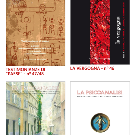
LA VERGOGNA - n° 46
TESTIMONIANZE DI
"PASSE" - n° 47/48