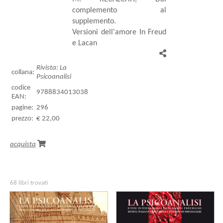
complemento al
supplemento.
Versioni dell'amore In Freud
e Lacan
Rivista: La
collana:
Psicoanalisi
codice
9788834013038
EAN:
pagine:
296
prezzo:
€ 22,00
acquista
68 libri trovati