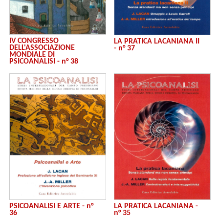
IV CONGRESSO
LA PRATICA LACANIANA II
DELL'ASSOCIAZIONE
- n° 37
MONDIALE DI
PSICOANALISI - n° 38
PSICOANALISI E ARTE - n°
LA PRATICA LACANIANA -
36
n° 35