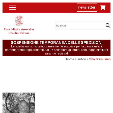
newsletter
SOSPENSIONE TEMPORANEA DELLE SPEDIZIONI
Le spedizioni sono temporaneamente sospese per la pausa estiva
riprenderanno regolarmente dal 07 settembre gli ordini comunque effettuati
saranno registrati
home
>
autori
>
tina rasmussen