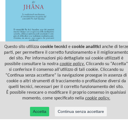
Questo sito utilizza
cookie tecnici
e
cookie analitici
anche di terz
parti, per permettere il corretto funzionamento e il migliorament
del sito. Per informazioni più dettagliate sui cookie utilizzati è
LA PRATICA DEI JHANA
possibile consultare la nostra
cookie policy
.
Cliccando su “Accetta”
si conferisce il consenso all’utilizzo di tali cookie. Cliccando su
“Continua senza accettare” la navigazione prosegue in assenza di
cookie o altri strumenti di tracciamento o profilazione diversi da
quelli tecnici, necessari per il corretto funzionamento del sito.
È possibile revocare o modificare il proprio consenso in qualsiasi
momento, come specificato nella
cookie policy
.
Accetta
Continua senza accettare
© 2022 Casa Editrice Astrolabio - Ubaldini Editore S.r.l. - P.IVA 10323461003 |
Informativa
privacy/cookies