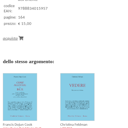
codice
9788834015957
EAN:
pagine:
164
prezzo:
€ 15,00
acquista
dello stesso argomento:
Francis Dojun Cook
Christina Feldman