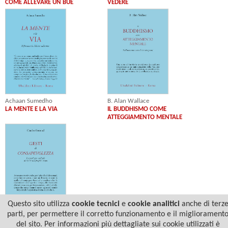
COME ALLEVARE UN BUE
VEDERE
Achaan Sumedho
B. Alan Wallace
LA MENTE E LA VIA
IL BUDDHISMO COME
ATTEGGIAMENTO MENTALE
Questo sito utilizza
cookie tecnici
e
cookie analitici
anche di terz
parti, per permettere il corretto funzionamento e il migliorament
Charles Genoud
GESTI DI CONSAPEVOLEZZA
del sito. Per informazioni più dettagliate sui cookie utilizzati è