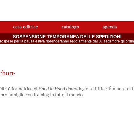
casa editrice
catalogo
agenda
SOSPENSIONE TEMPORANEA DELLE SPEDIZIONI
spese per la pausa estiva riprenderanno regolarmente dal 07 settembre gli ordini 
chore
RE è formatrice di
Hand in Hand Parenting
e scrittrice. È madre di tr
 loro famiglie con training in tutto il mondo.