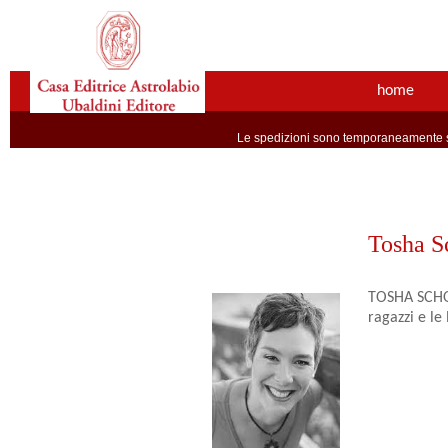
home
Le spedizioni sono temporaneamente so
Tosha S
TOSHA SCHO
ragazzi e le