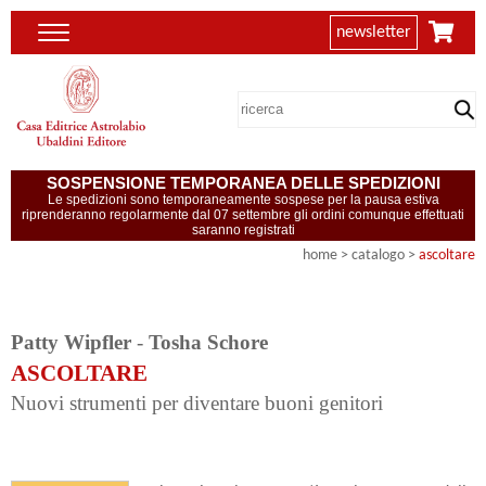
newsletter
SOSPENSIONE TEMPORANEA DELLE SPEDIZIONI
Le spedizioni sono temporaneamente sospese per la pausa estiva
riprenderanno regolarmente dal 07 settembre gli ordini comunque effettuati
saranno registrati
home
> catalogo >
ascoltare
Patty Wipfler
-
Tosha Schore
ASCOLTARE
Nuovi strumenti per diventare buoni genitori