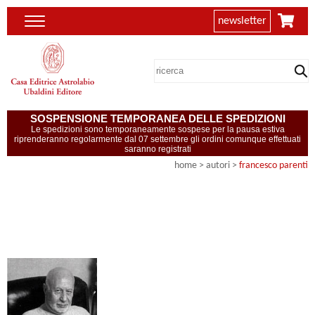
newsletter
SOSPENSIONE TEMPORANEA DELLE SPEDIZIONI
Le spedizioni sono temporaneamente sospese per la pausa estiva
riprenderanno regolarmente dal 07 settembre gli ordini comunque effettuati
saranno registrati
home
>
autori
>
francesco parenti