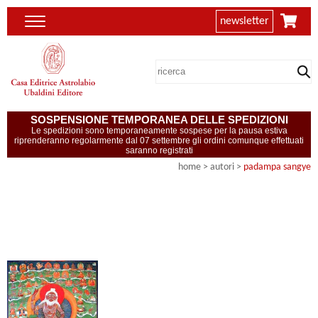
newsletter
SOSPENSIONE TEMPORANEA DELLE SPEDIZIONI
Le spedizioni sono temporaneamente sospese per la pausa estiva
riprenderanno regolarmente dal 07 settembre gli ordini comunque effettuati
saranno registrati
home
>
autori
>
padampa sangye