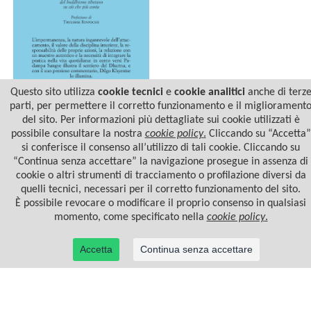
Questo sito utilizza
cookie tecnici
e
cookie analitici
anche di terz
parti, per permettere il corretto funzionamento e il migliorament
del sito. Per informazioni più dettagliate sui cookie utilizzati è
CONSIGLI IN CENTO VERSI
possibile consultare la nostra
cookie policy
.
Cliccando su “Accetta”
si conferisce il consenso all’utilizzo di tali cookie. Cliccando su
“Continua senza accettare” la navigazione prosegue in assenza di
cookie o altri strumenti di tracciamento o profilazione diversi da
quelli tecnici, necessari per il corretto funzionamento del sito.
È possibile revocare o modificare il proprio consenso in qualsiasi
momento, come specificato nella
cookie policy
.
Accetta
Continua senza accettare
© 2022 Casa Editrice Astrolabio - Ubaldini Editore S.r.l. - P.IVA 10323461003 |
Informativa
privacy/cookies