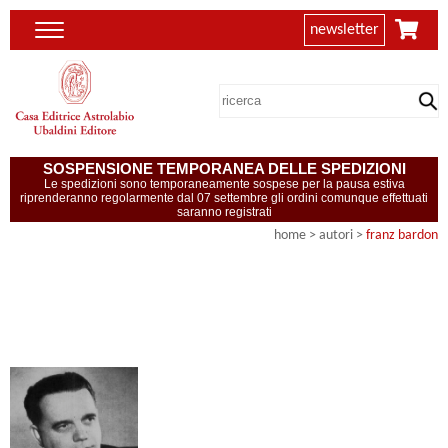
newsletter
SOSPENSIONE TEMPORANEA DELLE SPEDIZIONI
Le spedizioni sono temporaneamente sospese per la pausa estiva
riprenderanno regolarmente dal 07 settembre gli ordini comunque effettuati
saranno registrati
home
>
autori
>
franz bardon