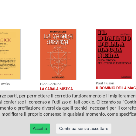
Paul Huson
Crowley
Dion Fortune
IL DOMINIO DELLA MAG
LA CABALA MISTICA
NERA
ze parti, per permettere il corretto funzionamento e il miglioramento 
i conferisce il consenso all’utilizzo di tali cookie. Cliccando su “Con
amento o profilazione diversi da quelli tecnici, necessari per il corret
o modificare il proprio consenso in qualsiasi momento, come specific
Accetta
Continua senza accettare
© 2022 Casa Editrice Astrolabio - Ubaldini Editore S.r.l. - P.IVA 10323461003 |
Informativa privacy/cookies