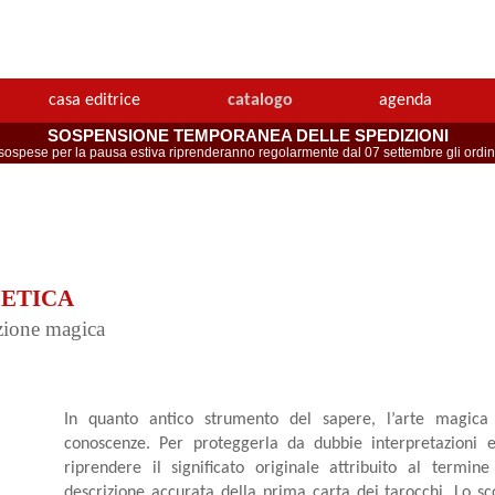
casa editrice
catalogo
agenda
SOSPENSIONE TEMPORANEA DELLE SPEDIZIONI
spese per la pausa estiva riprenderanno regolarmente dal 07 settembre gli ordini 
METICA
uzione magica
In quanto antico strumento del sapere, l’arte magica 
conoscenze. Per proteggerla da dubbie interpretazioni 
riprendere il significato originale attribuito al termi
descrizione accurata della prima carta dei tarocchi. Lo sc