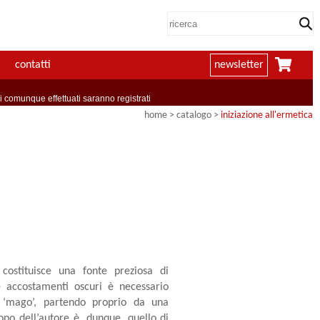
contatti
newsletter
comunque effettuati saranno registrati
home
> catalogo >
iniziazione all'ermetica
costituisce una fonte preziosa di
e accostamenti oscuri è necessario
ne ‘mago’, partendo proprio da una
opo dell’autore è, dunque, quello di