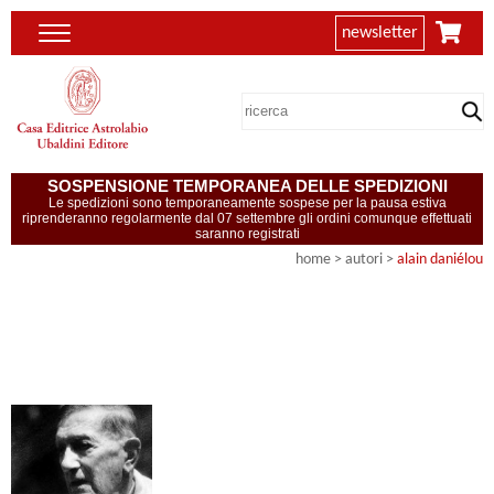
newsletter
SOSPENSIONE TEMPORANEA DELLE SPEDIZIONI
Le spedizioni sono temporaneamente sospese per la pausa estiva
riprenderanno regolarmente dal 07 settembre gli ordini comunque effettuati
saranno registrati
home
>
autori
>
alain daniélou