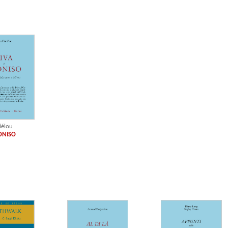
iélou
IONISO