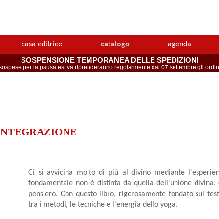
casa editrice
catalogo
agenda
SOSPENSIONE TEMPORANEA DELLE SPEDIZIONI
spese per la pausa estiva riprenderanno regolarmente dal 07 settembre gli ordini 
INTEGRAZIONE
Ci si avvicina molto di più al divino mediante l'esperie
fondamentale non è distinta da quella dell'unione divina, 
pensiero. Con questo libro, rigorosamente fondato sui testi
tra i metodi, le tecniche e l'energia dello yoga.