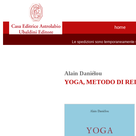
home
Le spedizioni sono temporaneamente so
Alain Daniélou
YOGA, METODO DI RE